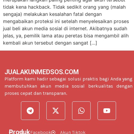
tidak kena hackback. Tidak sedikit orang yang (malah
sengaja) melakukan kesalahan fatal dengan
mengabaikan proteksi ini setelah menyelesaikan proses
jual beli akun media sosial di internet. Akibatnya sudah
jelas, ya, pemilik lama atau peretas bisa mengambil alih
kembali akun tersebut dengan sangat […]
JUALAKUNMEDSOS.COM
Platform kami hadir sebagai solusi praktis bagi Anda yang
membutuhkan akun media sosial berkualitas dengan
proses cepat dan transparan.
Produk
Akun Facebook
Akun Tiktok