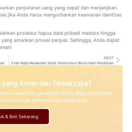
warkan perputaran uang yang cepat dan menjanjikan.
sia jika Anda harus mengorbankan keamanan identitas
alankan prosedur hapus data pribadi medsos hingga
ah yang amankan privasi penjual. Sehingga, Anda dapat
aman!
NEXT
man
5 Hal Wajib Melakukan Serah Terima Akun Bisnis Hasil Pembelian
l yang Aman dan Terpercaya?
sosial siap pakai untuk bisnis, iklan, dan promosi
minim risiko untuk perkembangan usaha Anda.
duk & Beli Sekarang